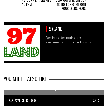
RETOUR A LA SERENITE
CEUX QUI MISAIENT SUR
AU PNM
NOTRE ÉCHEC EN SONT
POUR LEURS FRAIS.
97LAND
Des infos, des potins, des
événements... Toute l'actu du 97.
YOU MIGHT ALSO LIKE
REPENSER LE RÔLE ÉCONOMIQUE DU CNARM
FÉVRIER 19, 2026
0