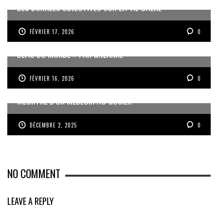
DES DONNÉES OBJECTIVES SUR LA VIE CHÈRE
FÉVRIER 17, 2026
0
« UN GOSIER FIER, FORT ET RESPONSABLE FACE AUX
DÉFIS DU MONDE » PAR G.JEANNE
FÉVRIER 16, 2026
0
MEURTRE D’UN MÉDECIN AU GOSIER
DÉCEMBRE 2, 2025
0
NO COMMENT
LEAVE A REPLY