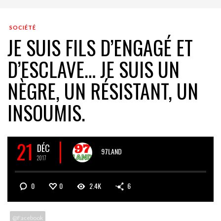
SOCIÉTÉ
JE SUIS FILS D’ENGAGÉ ET
D’ESCLAVE… JE SUIS UN
NÈGRE, UN RÉSISTANT, UN
INSOUMIS.
21
DÉC
97LAND
2017
0
0
2.4K
6
@Facebook