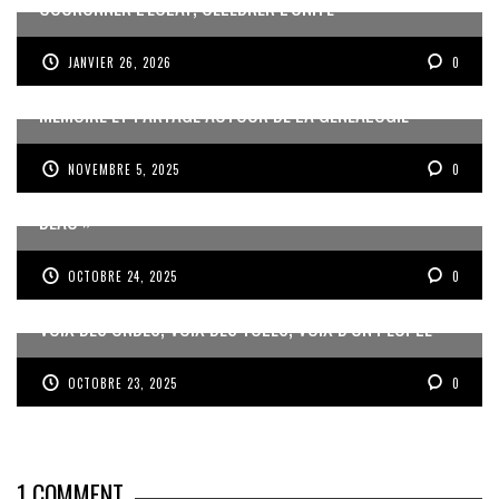
COURONNER L’ÉCLAT, CÉLÉBRER L’UNITÉ
JANVIER 26, 2026
0
MÉMOIRE ET PARTAGE AUTOUR DE LA GÉNÉALOGIE
NOVEMBRE 5, 2025
0
JEAN-PIERRE VOLET : « L’OBJECTIF EST DE PRODUIRE DU
BEAU »
OCTOBRE 24, 2025
0
VOIX DES ONDES, VOIX DES YOLES, VOIX D’UN PEUPLE
OCTOBRE 23, 2025
0
1
COMMENT