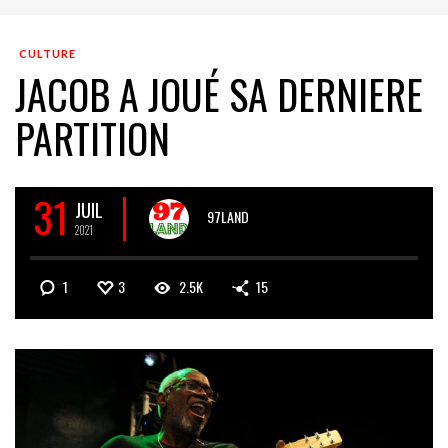
CULTURE
JACOB A JOUÉ SA DERNIERE
PARTITION
31
JUIL
97LAND
2021
1
3
2.5K
15