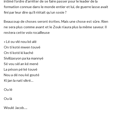
intimé l’ordre d’arrêter de se faire passer pour le leader de la
formation connue dans le monde entier et lui, de guerre lasse avait
fini par leur dire qu’il n’était qu’un sosie ?
Beaucoup de choses seront écrites. Mais une chose est sûre. Rien
ne sera plus comme avant et le Zouk n’aura plus la même saveur. Il
restera cette voix rocailleuse
« Lé ou vlé nou ké alé
On ti koté mwen touvé
On ti koté ki kaché
Sivilizasyon pa ka mannyé
Sé vou sèl an ké mené
La péson pé ké touvé
Nou a dé nou ké gouté
Ki jan la nati sikré…
Ou lé
Ou là
Woulé Jacob….