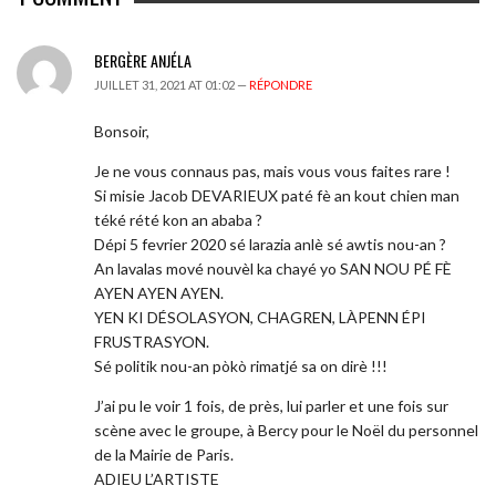
BERGÈRE ANJÉLA
JUILLET 31, 2021 AT 01:02 —
RÉPONDRE
Bonsoir,
Je ne vous connaus pas, mais vous vous faites rare !
Si misie Jacob DEVARIEUX paté fè an kout chien man
téké rété kon an ababa ?
Dépi 5 fevrier 2020 sé larazia anlè sé awtis nou-an ?
An lavalas mové nouvèl ka chayé yo SAN NOU PÉ FÈ
AYEN AYEN AYEN.
YEN KI DÉSOLASYON, CHAGREN, LÀPENN ÉPI
FRUSTRASYON.
Sé politik nou-an pòkò rimatjé sa on dirè !!!
J’ai pu le voir 1 fois, de près, lui parler et une fois sur
scène avec le groupe, à Bercy pour le Noël du personnel
de la Mairie de Paris.
ADIEU L’ARTISTE