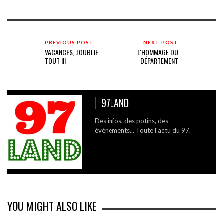
PREVIOUS POST
NEXT POST
VACANCES, J'OUBLIE
L'HOMMAGE DU
TOUT !!!
DÉPARTEMENT
97LAND
Des infos, des potins, des
événements... Toute l'actu du 97.
YOU MIGHT ALSO LIKE