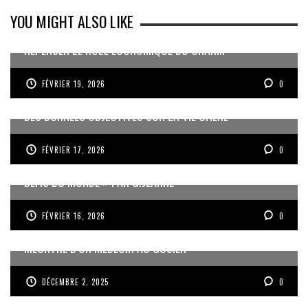
YOU MIGHT ALSO LIKE
REPENSER LE RÔLE ÉCONOMIQUE DU CNARM
FÉVRIER 19, 2026
0
DES DONNÉES OBJECTIVES SUR LA VIE CHÈRE
FÉVRIER 17, 2026
0
« UN GOSIER FIER, FORT ET RESPONSABLE FACE AUX
DÉFIS DU MONDE » PAR G.JEANNE
FÉVRIER 16, 2026
0
MEURTRE D’UN MÉDECIN AU GOSIER
DÉCEMBRE 2, 2025
0