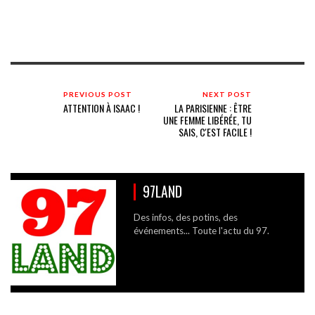
PREVIOUS POST
NEXT POST
ATTENTION À ISAAC !
LA PARISIENNE : ÊTRE
UNE FEMME LIBÉRÉE, TU
SAIS, C'EST FACILE !
97LAND
Des infos, des potins, des
événements... Toute l'actu du 97.