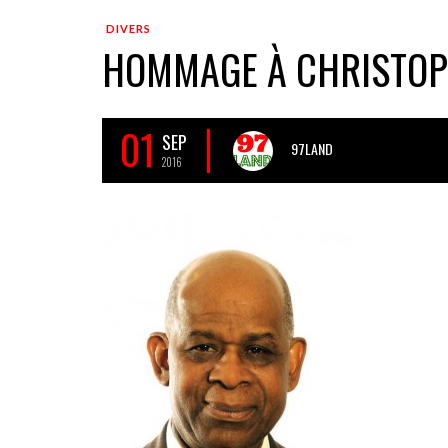
DIVERS
HOMMAGE À CHRISTOP
01
SEP
97LAND
2016