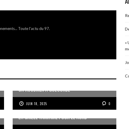
A
R
énements... Toute l'actu du 97.
De
« 
mo
Jo
Co
UN KOUDMEN À GOLCONDE
JUIN 18, 2025
0
LA GRILLE TARIFAIRE POUR LE NORD