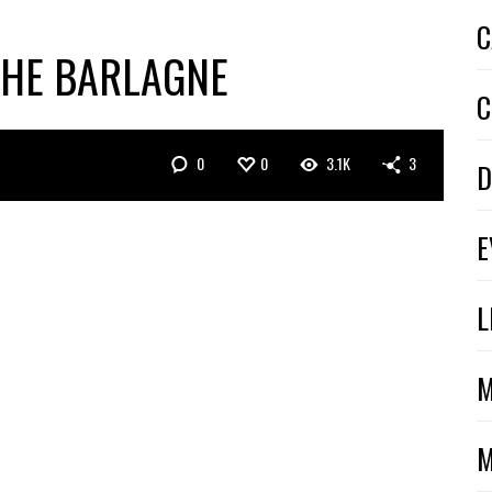
C
HE BARLAGNE
C
0
0
3.1K
3
D
E
L
M
M