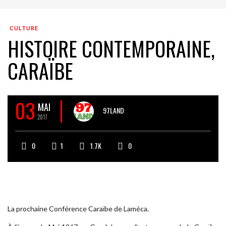
CULTURE
HISTOIRE CONTEMPORAINE,
CARAÏBE
03
MAI
97LAND
2017
0
1
1.7K
0
La prochaine Conférence Caraïbe de Laméca.