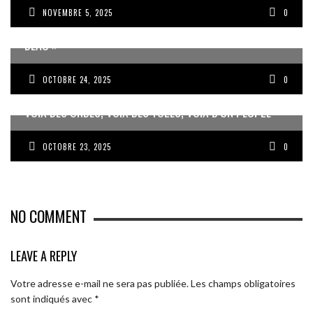
NOVEMBRE 5, 2025
0
JEAN-PIERRE VOLET : « L’OBJECTIF EST DE PRODUIRE DU
BEAU »
OCTOBRE 24, 2025
0
VOIX DES ONDES, VOIX DES YOLES, VOIX D’UN PEUPLE
OCTOBRE 23, 2025
0
NO COMMENT
LEAVE A REPLY
Votre adresse e-mail ne sera pas publiée.
Les champs obligatoires
sont indiqués avec
*