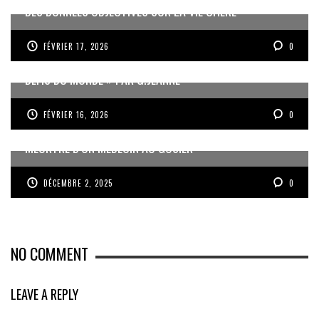
DES DONNÉES OBJECTIVES SUR LA VIE CHÈRE
FÉVRIER 17, 2026
0
« UN GOSIER FIER, FORT ET RESPONSABLE FACE AUX
DÉFIS DU MONDE » PAR G.JEANNE
FÉVRIER 16, 2026
0
MEURTRE D’UN MÉDECIN AU GOSIER
DÉCEMBRE 2, 2025
0
NO COMMENT
LEAVE A REPLY