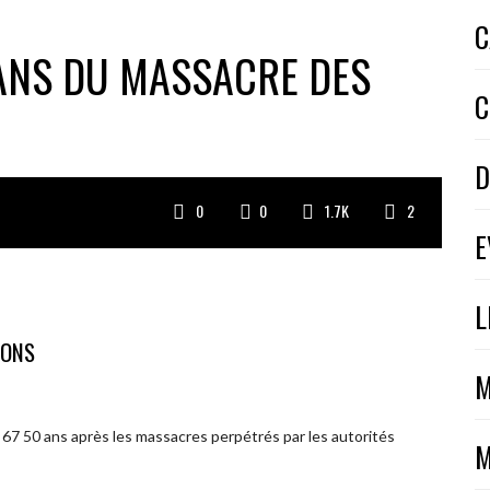
C
ANS DU MASSACRE DES
C
D
0
0
1.7K
2
E
L
IONS
M
 67 50 ans après les massacres perpétrés par les autorités
M