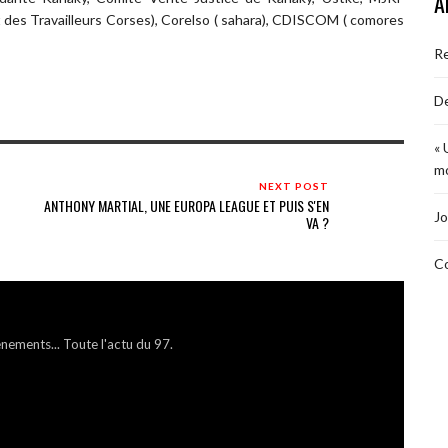
A
des Travailleurs Corses), Corelso ( sahara), CDISCOM ( comores
R
De
« 
mo
NEXT POST
ANTHONY MARTIAL, UNE EUROPA LEAGUE ET PUIS S'EN
Jo
VA ?
Co
énements... Toute l'actu du 97.