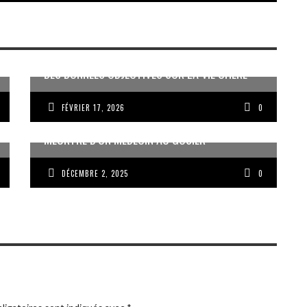
DES DONNÉES OBJECTIVES SUR LA VIE CHÈRE
FÉVRIER 17, 2026
0
MEURTRE D’UN MÉDECIN AU GOSIER
DÉCEMBRE 2, 2025
0