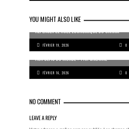
YOU MIGHT ALSO LIKE
REPENSER LE RÔLE ÉCONOMIQUE DU CNARM
FÉVRIER 19, 2026
0
« UN GOSIER FIER, FORT ET RESPONSABLE FACE
AUX DÉFIS DU MONDE » PAR G.JEANNE
FÉVRIER 16, 2026
0
NO COMMENT
LEAVE A REPLY