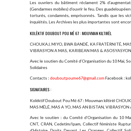
Les ouvriers du bâtiment réclament 2% d’augmentat
(Gendarmes mobiles) d’ouvrir le feu. Des guadeloupéen
torturés, condamnés, emprisonnés. Tandis que les vict
inquiétés. Les Archives les plus importantes sont enco
KOLÈKTIF DOUBOUT POU MÉ 67 : MOUVMAN KILTIRÈL
CHOUKAJ, MIYO, BWA BANDÉ, KA FRATÈRNITÉ, MAS
VIBRASYON A MAS, KARIBEAN MAS & ASOSYASYON 
Avec le soutien du Comité d’Organisation du 10 Mai, So
Solidaires
Contacts :
d
ouboutpoume
6
7@gmail.com
Facebook : ko
SIGNATAIRES :
Kolèktif Doubout Pou Mé 67 : Mouvman kiltirèl CH
MAS MÉLÉ, MAS A YO, MAS AN BISTAN, VIBRASYON
Avec le soutien : du Comité d’Organisation du 10 Mai
CNT, CRAN, Cedetim/Ipam, Collectif féministe Rupture
d’Histoire, Droits Devant, Les Oranges, Collectif So