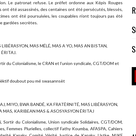
ion. Le patronat refuse. Le préfet ordonne aux Képis Rouges
R
s ont été assassinés, des centaines ont été persécutés, blessés,
imes ont été poursuivies, les coupables n’ont toujours pas été
re gardées secrètes.
S
S
 LIBÉRASYON, MAS MÉLÉ, MAS A YO, MAS AN BISTAN,
ÉRITAJ.
rtir du Colonialisme, le CRAN et l’union syndicale, CGT/DOM et
lèktif doubout pou mé swasannsèt
OUKAJ, MIYO, BWA BANDÉ, KA FRATÈRNITÉ, MAS LIBÉRASYON,
 A MAS, KARIBEAN MAS & ASOSYASYON ÉRITAJ
, Sortir du Colonialisme, Union syndicale Solidaires, CGT/DOM,
s, Femmes Plurielles, collectif Fathy Koumba, AFASPA, Cahiers
lidarité Kanaky, Comité Vérité Justice de Kanaky, Ustke, MJKF