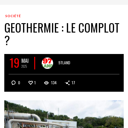
SOCIÉTÉ
GEOTHERMIE : LE COMPLOT
?
19
MAI
97LAND
2025
0
1
134
17