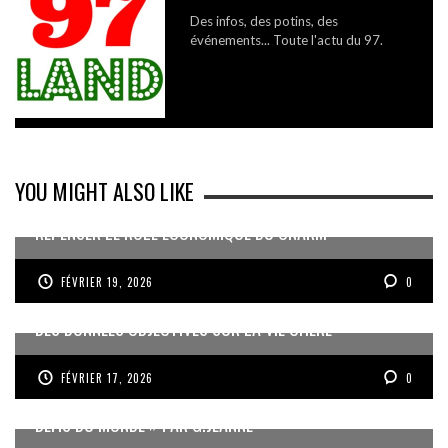
Des infos, des potins, des
événements... Toute l'actu du 97.
YOU MIGHT ALSO LIKE
REPENSER LE RÔLE ÉCONOMIQUE DU CNARM
FÉVRIER 19, 2026
0
DES DONNÉES OBJECTIVES SUR LA VIE CHÈRE
FÉVRIER 17, 2026
0
« UN GOSIER FIER, FORT ET RESPONSABLE FACE AUX
DÉFIS DU MONDE » PAR G.JEANNE