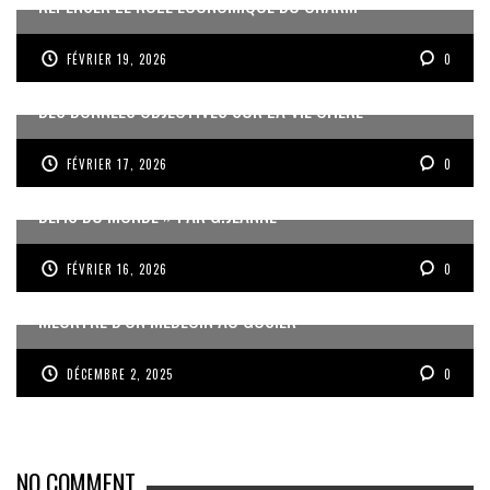
REPENSER LE RÔLE ÉCONOMIQUE DU CNARM
FÉVRIER 19, 2026
0
DES DONNÉES OBJECTIVES SUR LA VIE CHÈRE
FÉVRIER 17, 2026
0
« UN GOSIER FIER, FORT ET RESPONSABLE FACE AUX
DÉFIS DU MONDE » PAR G.JEANNE
FÉVRIER 16, 2026
0
MEURTRE D’UN MÉDECIN AU GOSIER
DÉCEMBRE 2, 2025
0
NO COMMENT