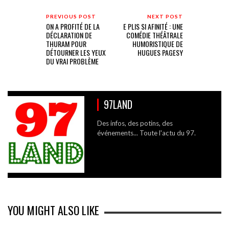
PREVIOUS POST
NEXT POST
ON A PROFITÉ DE LA
E PLIS SI AFINITÉ : UNE
DÉCLARATION DE
COMÉDIE THÉÂTRALE
THURAM POUR
HUMORISTIQUE DE
DÉTOURNER LES YEUX
HUGUES PAGESY
DU VRAI PROBLÈME
97LAND
Des infos, des potins, des
événements... Toute l'actu du 97.
YOU MIGHT ALSO LIKE