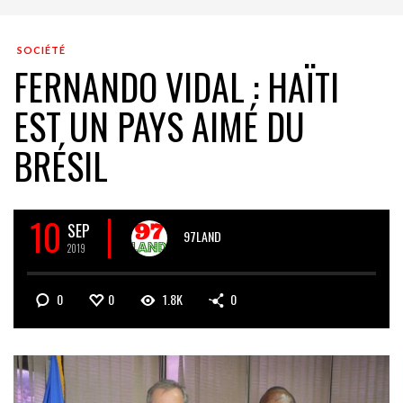
SOCIÉTÉ
FERNANDO VIDAL : HAÏTI
EST UN PAYS AIMÉ DU
BRÉSIL
10
SEP
97LAND
2019
0
0
1.8K
0