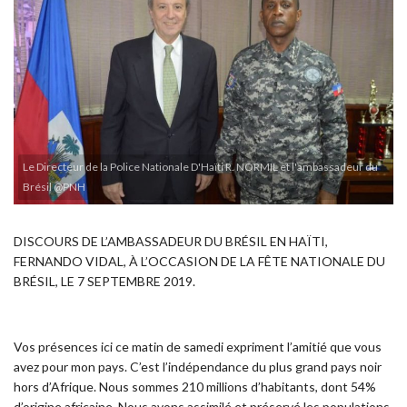
Le Directeur de la Police Nationale D'Haïti R. NORMIL et l'ambassadeur du
Brésil @PNH
DISCOURS DE L’AMBASSADEUR DU BRÉSIL EN HAÏTI,
FERNANDO VIDAL, À L’OCCASION DE LA FÊTE NATIONALE DU
BRÉSIL, LE 7 SEPTEMBRE 2019.
Vos présences ici ce matin de samedi expriment l’amitié que vous
avez pour mon pays. C’est l’indépendance du plus grand pays noir
hors d’Afrique. Nous sommes 210 millions d’habitants, dont 54%
d’origine africaine. Nous avons assimilé et préservé les populations