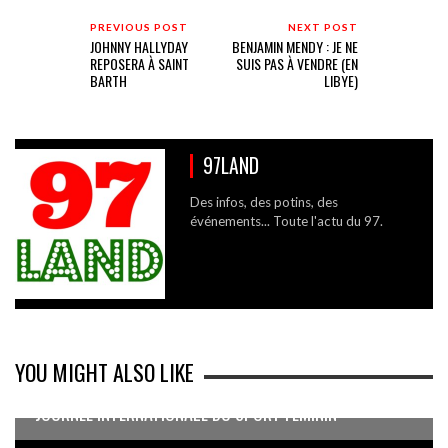
PREVIOUS POST
NEXT POST
JOHNNY HALLYDAY
BENJAMIN MENDY : JE NE
REPOSERA À SAINT
SUIS PAS À VENDRE (EN
BARTH
LIBYE)
97LAND
Des infos, des potins, des
événements... Toute l'actu du 97.
YOU MIGHT ALSO LIKE
JOURNÉE INTERNATIONALE DU SPORT FÉMININ