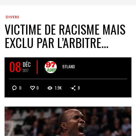
DIVERS
VICTIME DE RACISME MAIS
EXCLU PAR L’ARBITRE…
08
DÉC
97LAND
2017
0
0
1.9K
8