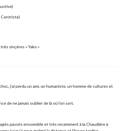
ustive)
o Centriste)
 très sinçères « Yako »
 choc, j’ai perdu un ami, un humaniste, un homme de cultures et
ce de ne jamais oublier de là où l’on sort.
tagés passés enssemble et très recemment à la Chaudière à
 venu jusqu’à nous malgré la distance et l’heure tardive.