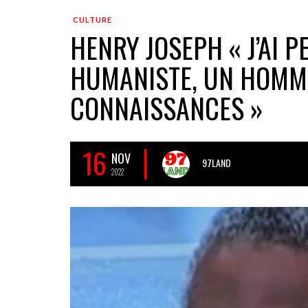
CULTURE
HENRY JOSEPH « J’AI P
HUMANISTE, UN HOMME
CONNAISSANCES »
16
NOV
97LAND
2022