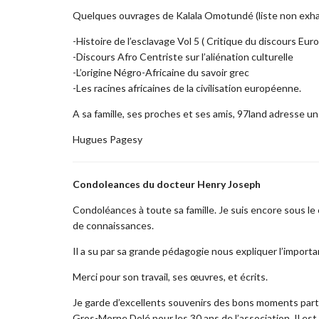
Quelques ouvrages de Kalala Omotundé (liste non exha
-Histoire de l’esclavage Vol 5 ( Critique du discours Eur
-Discours Afro Centriste sur l’aliénation culturelle
-L’origine Négro-Africaine du savoir grec
-Les racines africaines de la civilisation européenne.
A sa famille, ses proches et ses amis, 97land adresse un
Hugues Pagesy
Condoleances du docteur Henry Joseph
Condoléances à toute sa famille. Je suis encore sous le
de connaissances.
Il a su par sa grande pédagogie nous expliquer l’importan
Merci pour son travail, ses œuvres, et écrits.
Je garde d’excellents souvenirs des bons moments par
Gros-Morne Dolé pour les 30 ans de l’association. Il est