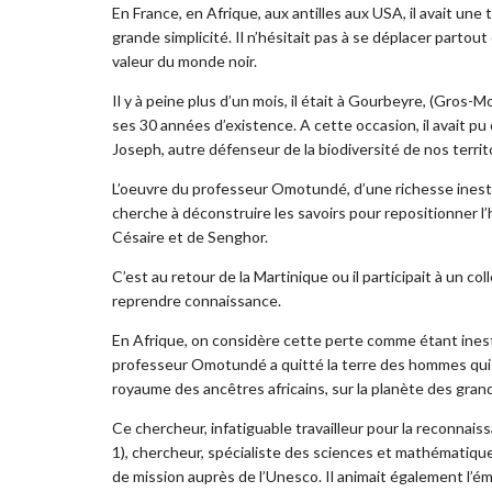
En France, en Afrique, aux antilles aux USA, il avait une 
grande simplicité. Il n’hésitait pas à se déplacer partout 
valeur du monde noir.
Il y à peine plus d’un mois, il était à Gourbeyre, (Gros-Mo
ses 30 années d’existence. A cette occasion, il avait pu
Joseph, autre défenseur de la biodiversité de nos territ
L’oeuvre du professeur Omotundé, d’une richesse inestima
cherche à déconstruire les savoirs pour repositionner l’
Césaire et de Senghor.
C’est au retour de la Martinique ou il participait à un col
reprendre connaissance.
En Afrique, on considère cette perte comme étant inesti
professeur Omotundé a quitté la terre des hommes qui es
royaume des ancêtres africains, sur la planète des grands
Ce chercheur, infatiguable travailleur pour la reconnaiss
1), chercheur, spécialiste des sciences et mathématiques
de mission auprès de l’Unesco. Il animait également l’ém