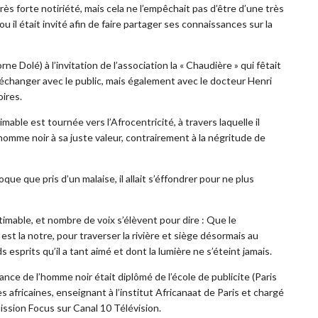
très forte notiriété, mais cela ne l’empêchait pas d’être d’une très
ou il était invité afin de faire partager ses connaissances sur la
rne Dolé) à l’invitation de l’association la « Chaudière » qui fêtait
 échanger avec le public, mais également avec le docteur Henri
oires.
ble est tournée vers l’Afrocentricité, à travers laquelle il
homme noir à sa juste valeur, contrairement à la négritude de
loque que pris d’un malaise, il allait s’éffondrer pour ne plus
mable, et nombre de voix s’élèvent pour dire : Que le
t la notre, pour traverser la rivière et siège désormais au
 esprits qu’il a tant aimé et dont la lumière ne s’éteint jamais.
ance de l’homme noir était diplômé de l’école de publicite (Paris
 africaines, enseignant à l’institut Africanaat de Paris et chargé
ission Focus sur Canal 10 Télévision.