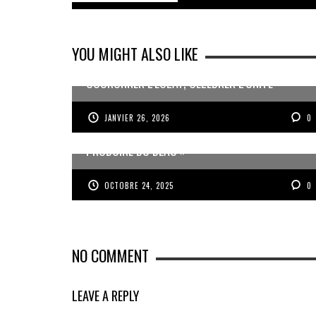
YOU MIGHT ALSO LIKE
COURONNER L’ÉCLAT, CÉLÉBRER L’UNITÉ
JANVIER 26, 2026
0
JEAN-PIERRE VOLET : « L’OBJECTIF EST DE
PRODUIRE DU BEAU »
OCTOBRE 24, 2025
0
NO COMMENT
LEAVE A REPLY