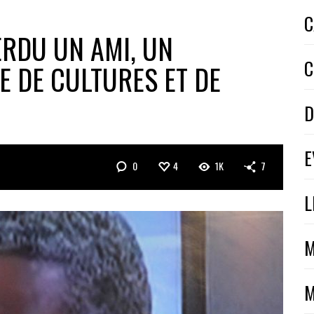
C
ERDU UN AMI, UN
C
 DE CULTURES ET DE
D
E
0
4
1K
7
L
M
M