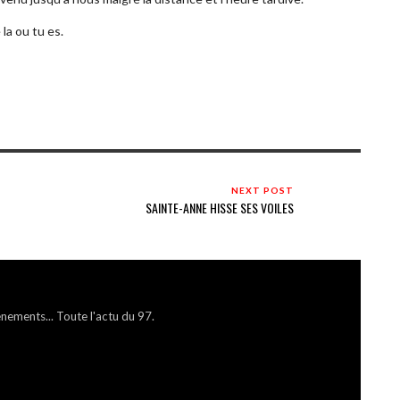
la ou tu es.
NEXT POST
SAINTE-ANNE HISSE SES VOILES
énements... Toute l'actu du 97.