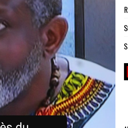
R
S
S