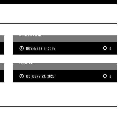
MÉMOIRE ET PARTAGE AUTOUR DE LA
GÉNÉALOGIE
NOVEMBRE 5, 2025
0
VOIX DES ONDES, VOIX DES YOLES, VOIX D’UN
PEUPLE
OCTOBRE 23, 2025
0