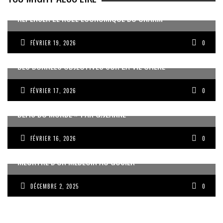
REPENSER LE RÔLE ÉCONOMIQUE DU CNARM
FÉVRIER 19, 2026
0
DES DONNÉES OBJECTIVES SUR LA VIE CHÈRE
FÉVRIER 17, 2026
0
« UN GOSIER FIER, FORT ET RESPONSABLE FACE AUX
DÉFIS DU MONDE » PAR G.JEANNE
FÉVRIER 16, 2026
0
MEURTRE D’UN MÉDECIN AU GOSIER
DÉCEMBRE 2, 2025
0