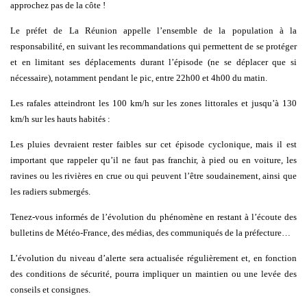
approchez pas de la côte !
Le préfet de La Réunion appelle l’ensemble de la population à la
responsabilité
, en suivant les recommandations qui permettent de se protéger
et
en limitant ses déplacements
durant l’épisode
(ne se déplacer que si
nécessaire), notamment pendant le pic, entre 22h00 et 4h00 du matin.
Les rafales
atteindront les 100 km/h sur les zones littorales et jusqu’à 130
km/h sur les hauts habités :
L
es pluies devraient
rester faibles
sur cet épisode cyclonique,
mais
il est
important que rappeler
qu’il ne faut
pas
franchir, à pied ou en voiture, les
ravines ou les rivières en crue ou qui peuvent l’être soudainement, ainsi que
les radiers submergés
.
Tenez-vous informés de l’évolution du phénomène en restant à l’écoute des
bulletins de Météo-France, des médias, des communiqués de la préfecture…
L’évolution du niveau d’alerte sera
actualisée régulièrement
et, en fonction
des conditions de sécurité, pourra impliquer un maintien ou une levée des
conseils et consignes.