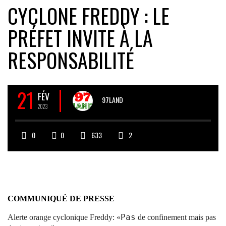
CYCLONE FREDDY : LE
PRÉFET INVITE À LA
RESPONSABILITÉ
21
FÉV
97LAND
2023
0
0
633
2
COMMUNIQUÉ DE PRESSE
P
as
Alerte orange cyclonique Freddy
:
«
de confinement mais pas