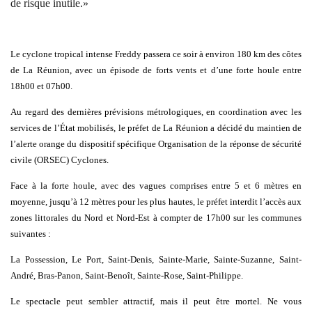
de risque inutile.
»
Le cyclone tropical intense Freddy passera
ce soir
à environ 180 km des côtes
de La Réunion,
avec un épisode de forts vents et d’une forte houle entre
18h00 et 07h00
.
Au regard des dernières prévisions métrologiques, en coordination avec les
services de l’État mobilisés,
le préfet de La Réunion a décidé du maintien de
l’alerte orange
du dispositif spécifique Organisation de la réponse de sécurité
civile (ORSEC) Cyclones.
Face à la
forte houle
, avec des vagues comprises entre 5 et 6 mètres en
moyenne, jusqu’à 12 mètres pour les plus hautes,
le préfet
interdit
l’accès aux
zones littorales du Nord et Nord-Est
à compter de 17
h00
sur les communes
suivantes
:
La Possession, Le Port, Saint-Denis, Sainte-Marie, Sainte-Suzanne, Saint-
André, Bras-Panon, Saint-Benoît, Sainte-Rose, Saint-Philippe.
Le spectacle peut sembler attractif, mais il peut être mortel.
Ne vous