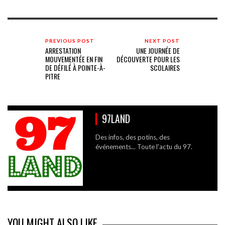
PREVIOUS POST
NEXT POST
ARRESTATION
UNE JOURNÉE DE
MOUVEMENTÉE EN FIN
DÉCOUVERTE POUR LES
DE DÉFILÉ À POINTE-À-
SCOLAIRES
PITRE
97LAND
Des infos, des potins, des
événements... Toute l'actu du 97.
YOU MIGHT ALSO LIKE