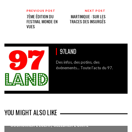
PREVIOUS POST
NEXT POST
7ÈME ÉDITION DU
MARTINIQUE : SUR LES
FESTIVAL MONDE EN
TRACES DES INSURGÉS
VUES
97LAND
Des infos, des potins, des
événements... Toute l'actu du 97.
YOU MIGHT ALSO LIKE
COURONNER L’ÉCLAT, CÉLÉBRER L’UNITÉ