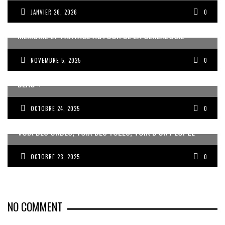
JANVIER 26, 2026
0
MÉMOIRE ET PARTAGE AUTOUR DE LA GÉNÉALOGIE
NOVEMBRE 5, 2025
0
JEAN-PIERRE VOLET : « L’OBJECTIF EST DE PRODUIRE DU
BEAU »
OCTOBRE 24, 2025
0
VOIX DES ONDES, VOIX DES YOLES, VOIX D’UN PEUPLE
OCTOBRE 23, 2025
0
NO COMMENT