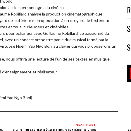
t.world
R
olonial : les personnages du cinéma
uillaume Robillard analyse la production cinématographique
d de l’intérieur », en opposition à un « regard de l’extérieur
S
tes et tous, curieux.ses et cinéphiles
bre pour échanger avec Guillaume Robillard, ce passionné du
l, avec un concert orchestré par le duo musical formé par la
S
virtuose Nsemi Yao Ngo Boni au clavier qui vous proposerons un
, nous offrira une lecture de l’un de ses textes en musique.
é d’enseignement et réalisateur.
émi Yao Ngo Boni)
NEXT POST
ME
OECO : UN ATELIER D'ÉVALUATION STRATÉGIQUE POUR