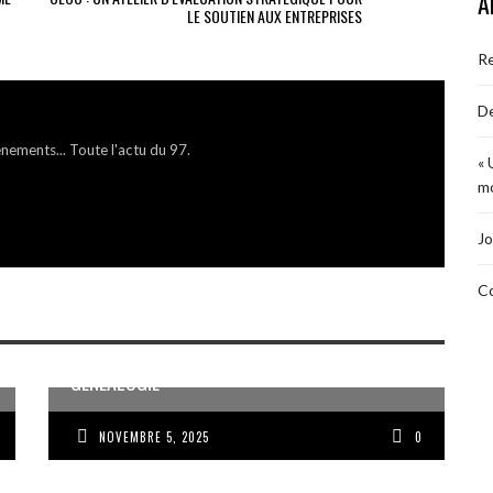
A
LE SOUTIEN AUX ENTREPRISES
R
De
énements... Toute l'actu du 97.
« 
mo
Jo
Co
MÉMOIRE ET PARTAGE AUTOUR DE LA
GÉNÉALOGIE
NOVEMBRE 5, 2025
0
VOIX DES ONDES, VOIX DES YOLES, VOIX D’UN
PEUPLE