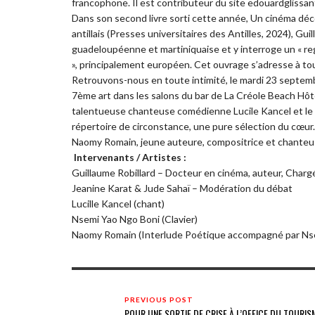
francophone. Il est contributeur du site edouardglissan
Dans son second livre sorti cette année, Un cinéma déc
antillais (Presses universitaires des Antilles, 2024), G
guadeloupéenne et martiniquaise et y interroge un « regar
», principalement européen. Cet ouvrage s’adresse à tou
Retrouvons-nous en toute intimité, le mardi 23 septem
7ème art dans les salons du bar de La Créole Beach Hôte
talentueuse chanteuse comédienne Lucile Kancel et le 
répertoire de circonstance, une pure sélection du cœur.
Naomy Romain, jeune auteure, compositrice et chanteuse
Intervenants / Artistes :
Guillaume Robillard – Docteur en cinéma, auteur, Charg
Jeanine Karat & Jude Sahaï – Modération du débat
Lucille Kancel (chant)
Nsemi Yao Ngo Boni (Clavier)
Naomy Romain (Interlude Poétique accompagné par Ns
PREVIOUS POST
POUR UNE SORTIE DE CRISE À L’OFFICE DU TOURIS