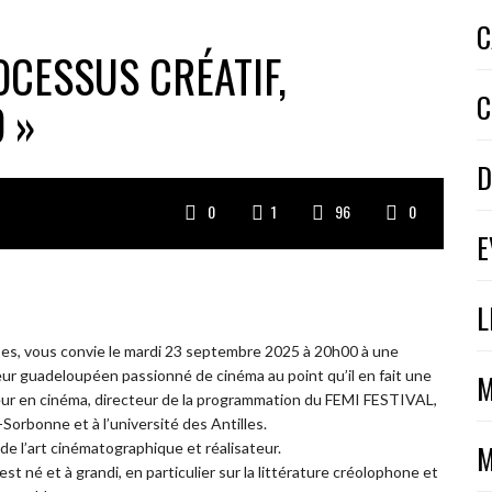
C
OCESSUS CRÉATIF,
C
 »
D
0
1
96
0
E
L
ïbes, vous convie le mardi 23 septembre 2025 à 20h00 à une
eur guadeloupéen passionné de cinéma au point qu’il en fait une
M
teur en cinéma, directeur de la programmation du FEMI FESTIVAL,
orbonne et à l’université des Antilles.
M
de l’art cinématographique et réalisateur.
 est né et à grandi, en particulier sur la littérature créolophone et