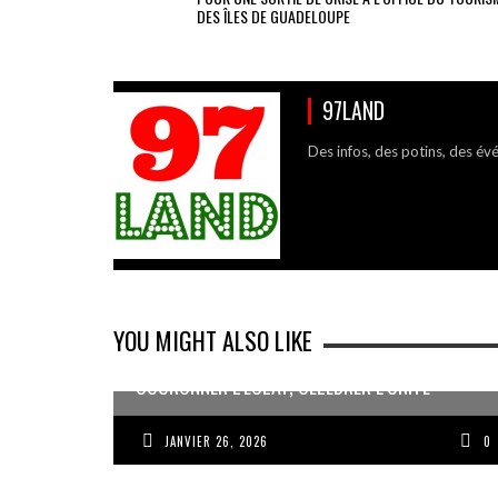
DES ÎLES DE GUADELOUPE
97LAND
Des infos, des potins, des év
YOU MIGHT ALSO LIKE
COURONNER L’ÉCLAT, CÉLÉBRER L’UNITÉ
JANVIER 26, 2026
0
JEAN-PIERRE VOLET : « L’OBJECTIF EST DE
PRODUIRE DU BEAU »