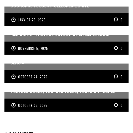
COURONNER L’ÉCLAT, CÉLÉBRER L’UNITÉ
JANVIER 26, 2026
0
MÉMOIRE ET PARTAGE AUTOUR DE LA GÉNÉALOGIE
NOVEMBRE 5, 2025
0
JEAN-PIERRE VOLET : « L’OBJECTIF EST DE PRODUIRE DU
BEAU »
OCTOBRE 24, 2025
0
VOIX DES ONDES, VOIX DES YOLES, VOIX D’UN PEUPLE
OCTOBRE 23, 2025
0