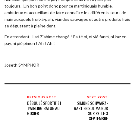
toujours…Un bon point donc pour ce martiniquais humble,
ambitieux et accueillant de faire connaître les différents tours de
main auxquels fruit-à-pain, viandes sauvages et autre produits frais
se dégustent à pleine dent.
En attendant…Lari Z’abime changé ! Pa té ni, ni vié fanm’, ni kaz en
pay, ni pié pimen ! Ah ! Ah !
Joseth SYMPHOR
PREVIOUS POST
NEXT POST
DÉBOULÉ SPORTIF ET
SIMONE SCHWARZ-
TWIRLING BÂTON AU
BART EN SOL MAJEUR
GOSIER
SUR RFI LE 3
SEPTEMBRE