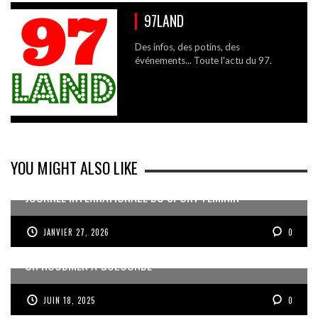
97LAND
Des infos, des potins, des
événements... Toute l'actu du 97.
YOU MIGHT ALSO LIKE
JOURNÉE INTERNATIONALE DU SPORT FÉMININ
JANVIER 27, 2026
0
UN KOUDMEN À GOLCONDE
JUIN 18, 2025
0