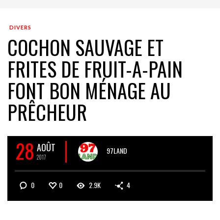
DIVERS
COCHON SAUVAGE ET
FRITES DE FRUIT-A-PAIN
FONT BON MÉNAGE AU
PRÊCHEUR
28
AOÛT
97LAND
2017
0
0
2.9K
4