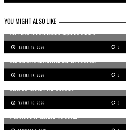
YOU MIGHT ALSO LIKE
REPENSER LE RÔLE ÉCONOMIQUE DU CNARM
FÉVRIER 19, 2026
0
DES DONNÉES OBJECTIVES SUR LA VIE CHÈRE
FÉVRIER 17, 2026
0
« UN GOSIER FIER, FORT ET RESPONSABLE FACE AUX
DÉFIS DU MONDE » PAR G.JEANNE
FÉVRIER 16, 2026
0
MEURTRE D’UN MÉDECIN AU GOSIER