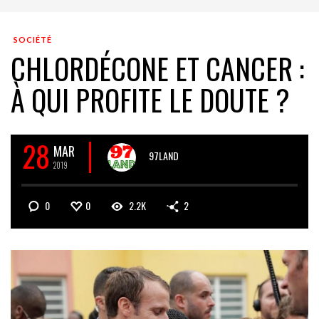
SOCIÉTÉ
CHLORDÉCONE ET CANCER :
À QUI PROFITE LE DOUTE ?
28
MAR
97LAND
2019
0
0
2.2K
2