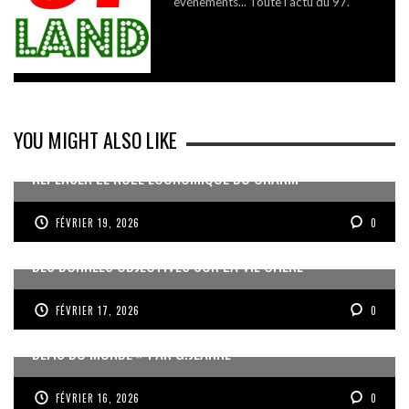
événements... Toute l'actu du 97.
YOU MIGHT ALSO LIKE
REPENSER LE RÔLE ÉCONOMIQUE DU CNARM
FÉVRIER 19, 2026
0
DES DONNÉES OBJECTIVES SUR LA VIE CHÈRE
FÉVRIER 17, 2026
0
« UN GOSIER FIER, FORT ET RESPONSABLE FACE AUX
DÉFIS DU MONDE » PAR G.JEANNE
FÉVRIER 16, 2026
0