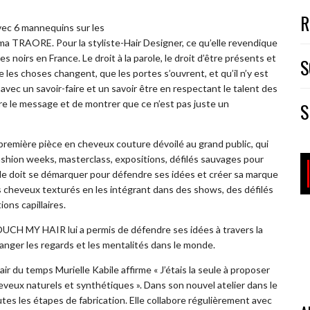
R
avec 6 mannequins sur les
TRAORE. Pour la styliste-Hair Designer, ce qu’elle revendique
 noirs en France. Le droit à la parole, le droit d’être présents et
S
ue les choses changent, que les portes s’ouvrent, et qu’il n’y est
 avec un savoir-faire et un savoir être en respectant le talent des
re le message et de montrer que ce n’est pas juste un
S
première pièce en cheveux couture dévoilé au grand public, qui
ashion weeks, masterclass, expositions, défilés sauvages pour
elle doit se démarquer pour défendre ses idées et créer sa marque
 les cheveux texturés en les intégrant dans des shows, des défilés
ons capillaires.
OUCH MY HAIR lui a permis de défendre ses idées à travers la
hanger les regards et les mentalités dans le monde.
r du temps Murielle Kabile affirme « J’étais la seule à proposer
heveux naturels et synthétiques ». Dans son nouvel atelier dans le
es les étapes de fabrication. Elle collabore régulièrement avec