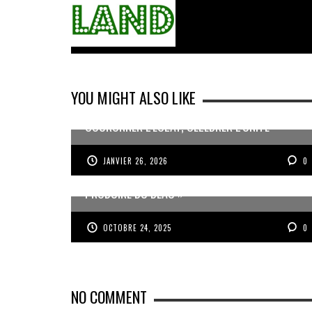
YOU MIGHT ALSO LIKE
COURONNER L’ÉCLAT, CÉLÉBRER L’UNITÉ
JANVIER 26, 2026
0
JEAN-PIERRE VOLET : « L’OBJECTIF EST DE
PRODUIRE DU BEAU »
OCTOBRE 24, 2025
0
NO COMMENT