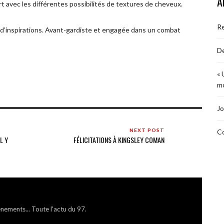
A
rt avec les différentes possibilités de textures de cheveux.
R
 d’inspirations. Avant-gardiste et engagée dans un combat
De
« 
mo
Jo
NEXT POST
Co
L Y
FÉLICITATIONS À KINGSLEY COMAN
énements... Toute l'actu du 97.