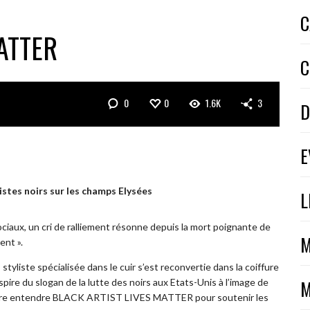
C
ATTER
C
0
0
1.6K
3
D
E
istes noirs sur les champs Elysées
L
ciaux, un cri de ralliement résonne depuis la mort poignante de
M
ent ».
styliste spécialisée dans le cuir s’est reconvertie dans la coiffure
M
pire du slogan de la lutte des noirs aux Etats-Unis à l’image de
faire entendre BLACK ARTIST LIVES MATTER pour soutenir les