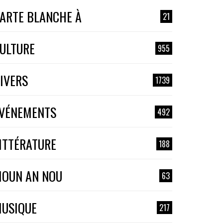
ARTE BLANCHE À
21
ULTURE
955
IVERS
1739
VÉNEMENTS
492
ITTÉRATURE
188
OUN AN NOU
63
USIQUE
217