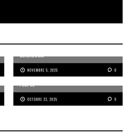
MÉMOIRE ET PARTAGE AUTOUR DE LA
GÉNÉALOGIE
NOVEMBRE 5, 2025
0
VOIX DES ONDES, VOIX DES YOLES, VOIX D’UN
PEUPLE
OCTOBRE 23, 2025
0