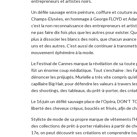
entrepreneurs et artistes noirs.
Un défile sauvage entre peinture, coiffure et couture 
Champs-Elysées, en hommage à George FLOYD et Adama 
c’est la non reconnaissance des entrepreneurs et artistes
ne pas faire dix fois plus que les autres pour exister. Q
plus à dissocier les blancs des noirs, que chacun avance
uns et des autres. C’est aussi de continuer à transmett
mouvement éphémère à la mode.
Le Festival de Cannes marque la révélation de sa toute 
fût un énorme coup médiatique. Tout s’enchaine : les F
dénoncer les préjugés. Murielle a très vite compris qu’
capillaire Big Hair, pour défendre les valeurs à travers
des shootings, des tableaux, du prêt-à-porter, des créati
Le 16 juin un défilé sauvage place de l’Opéra, DON’T T
liberté des cheveux crépus, bouclés et frisés, afjn de c
Styliste de mode de sa propre marque de vêtements l’Hai
des collections de prêt-à-porter réalisées à partir de c
17e, on peut découvrir ses créations et comprendre tout