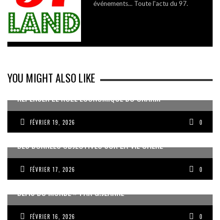
événements... Toute l'actu du 97.
YOU MIGHT ALSO LIKE
REPENSER LE RÔLE ÉCONOMIQUE DU CNARM
FÉVRIER 19, 2026
0
DES DONNÉES OBJECTIVES SUR LA VIE CHÈRE
FÉVRIER 17, 2026
0
« UN GOSIER FIER, FORT ET RESPONSABLE FACE AUX
DÉFIS DU MONDE » PAR G.JEANNE
FÉVRIER 16, 2026
0