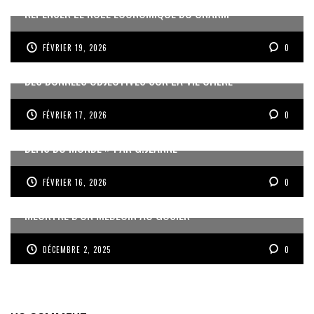
REPENSER LE RÔLE ÉCONOMIQUE DU CNARM
FÉVRIER 19, 2026
0
DES DONNÉES OBJECTIVES SUR LA VIE CHÈRE
FÉVRIER 17, 2026
0
« UN GOSIER FIER, FORT ET RESPONSABLE FACE AUX
DÉFIS DU MONDE » PAR G.JEANNE
FÉVRIER 16, 2026
0
MEURTRE D’UN MÉDECIN AU GOSIER
DÉCEMBRE 2, 2025
0