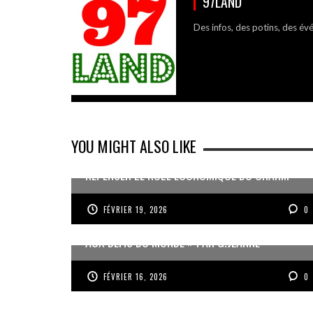
97LAND
Des infos, des potins, des év
YOU MIGHT ALSO LIKE
REPENSER LE RÔLE ÉCONOMIQUE DU CNARM
FÉVRIER 19, 2026
0
« UN GOSIER FIER, FORT ET RESPONSABLE FACE
AUX DÉFIS DU MONDE » PAR G.JEANNE
FÉVRIER 16, 2026
0