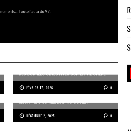
R
énements... Toute l'actu du 97.
S
S
DES DONNÉES OBJECTIVES SUR LA VIE CHÈRE
FÉVRIER 17, 2026
0
MEURTRE D’UN MÉDECIN AU GOSIER
DÉCEMBRE 2, 2025
0