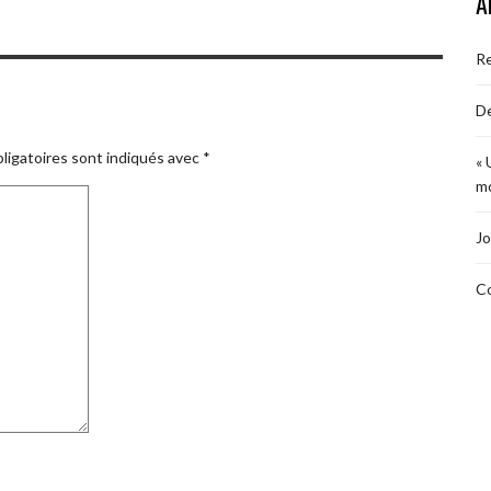
A
R
De
ligatoires sont indiqués avec
*
« 
mo
Jo
Co