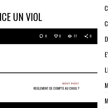
C
CE UN VIOL
C
0
0
77
0
D
E
L
M
NEXT POST
REGLEMENT DE COMPTE AU CHUG ?
M