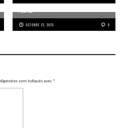
VOIX DES ONDES, VOIX DES YOLES, VOIX D’UN
PEUPLE
OCTOBRE 23, 2025
0
ligatoires sont indiqués avec
*