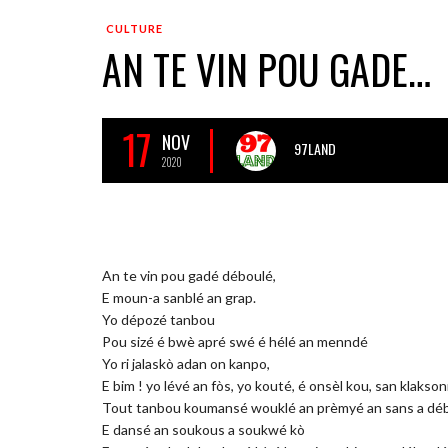
CULTURE
AN TE VIN POU GADE…
17
NOV
97LAND
2020
An te vin pou gadé déboulé,
E moun-a sanblé an grap.
Yo dépozé tanbou
Pou sizé é bwè apré swé é hélé an menndé
Yo ri jalaskò adan on kanpo,
E bim ! yo lévé an fòs, yo kouté, é onsèl kou, san klakso
Tout tanbou koumansé wouklé an prèmyé an sans a dé
E dansé an soukous a soukwé kò