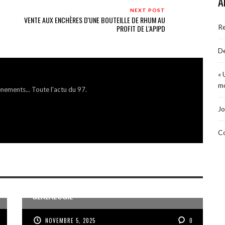
A
NEXT POST
VENTE AUX ENCHÈRES D'UNE BOUTEILLE DE RHUM AU
R
PROFIT DE L'APIPD
De
« 
mo
énements... Toute l'actu du 97.
Jo
Co
MÉMOIRE ET PARTAGE AUTOUR DE LA
GÉNÉALOGIE
NOVEMBRE 5, 2025
0