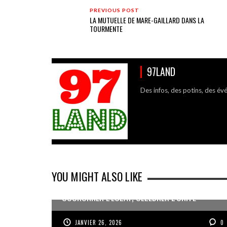
PREVIOUS POST
LA MUTUELLE DE MARE-GAILLARD DANS LA
TOURMENTE
97LAND
Des infos, des potins, des év
YOU MIGHT ALSO LIKE
COURONNER L’ÉCLAT, CÉLÉBRER L’UNITÉ
JANVIER 26, 2026
0