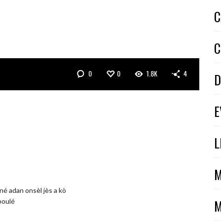
C
C
0
0
1.8K
4
D
E
L
M
nné adan onsèl jès a kò
M
boulé