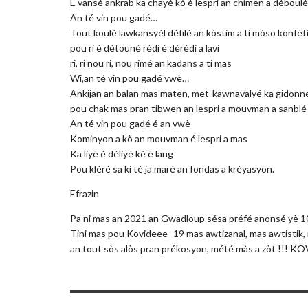
E vansé ankrab ka chayé kò é lespri an chimen a déboulé
An té vin pou gadé…
Tout koulè lawkansyèl défilé an kòstim a ti mòso konféti
pou ri é détouné rédi é dérédi a lavi
ri, ri nou ri, nou rimé an kadans a ti mas
Wi,an té vin pou gadé vwè…
Ankijan an balan mas maten, met-kawnavalyé ka gidonn
pou chak mas pran tibwen an lespri a mouvman a sanbl
An té vin pou gadé é an vwè
Kominyon a kò an mouvman é lespri a mas
Ka liyé é déliyé kè é lang
Pou kléré sa ki té ja maré an fondas a kréyasyon.
Efrazin
Pa ni mas an 2021 an Gwadloup sésa préfé anonsé yè 
Tini mas pou Kovideee- 19 mas awtizanal, mas awtistik,
an tout sòs alòs pran prékosyon, mété màs a zòt !!! 