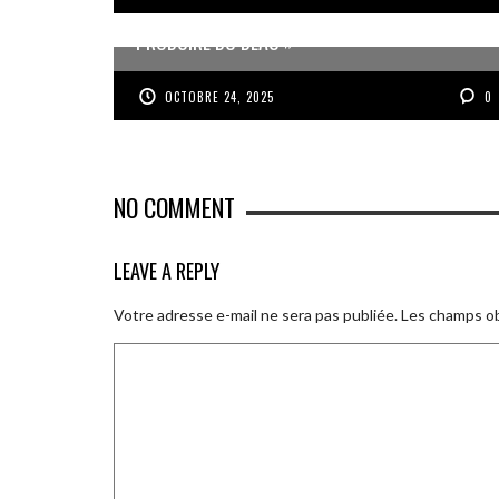
JEAN-PIERRE VOLET : « L’OBJECTIF EST DE
PRODUIRE DU BEAU »
OCTOBRE 24, 2025
0
NO COMMENT
LEAVE A REPLY
Votre adresse e-mail ne sera pas publiée.
Les champs ob