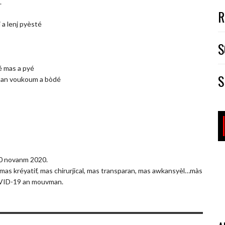
.
R
 a lenj pyèsté
S
é mas a pyé
S
é an voukoum a bòdé
10 novanm 2020.
 mas kréyatif, mas chirurjical, mas transparan, mas awkansyèl…màs
KOVID-19 an mouvman.