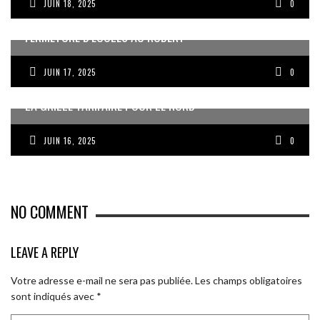
JUIN 18, 2025
0
FERMETURE D’ÉCOLES AU ROBERT
JUIN 17, 2025
0
LA GRILLE TARIFAIRE POUR LE NORD
JUIN 16, 2025
0
NO COMMENT
LEAVE A REPLY
Votre adresse e-mail ne sera pas publiée.
Les champs obligatoires
sont indiqués avec
*