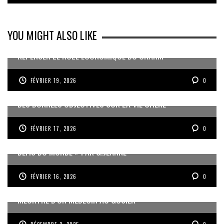
YOU MIGHT ALSO LIKE
REPENSER LE RÔLE ÉCONOMIQUE DU CNARM
FÉVRIER 19, 2026
0
DES DONNÉES OBJECTIVES SUR LA VIE CHÈRE
FÉVRIER 17, 2026
0
« UN GOSIER FIER, FORT ET RESPONSABLE FACE AUX
DÉFIS DU MONDE » PAR G.JEANNE
FÉVRIER 16, 2026
0
MEURTRE D’UN MÉDECIN AU GOSIER