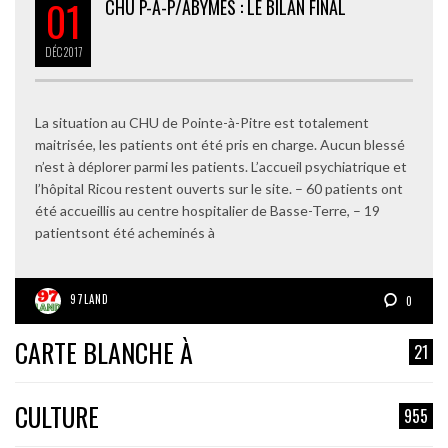
01
CHU P-À-P/ABYMES : LE BILAN FINAL
DÉC
2017
La situation au CHU de Pointe-à-Pitre est totalement
maitrisée, les patients ont été pris en charge. Aucun blessé
n’est à déplorer parmi les patients. L’accueil psychiatrique et
l’hôpital Ricou restent ouverts sur le site. – 60 patients ont
été accueillis au centre hospitalier de Basse-Terre, – 19
patientsont été acheminés à
97LAND
0
CARTE BLANCHE À
21
CULTURE
955