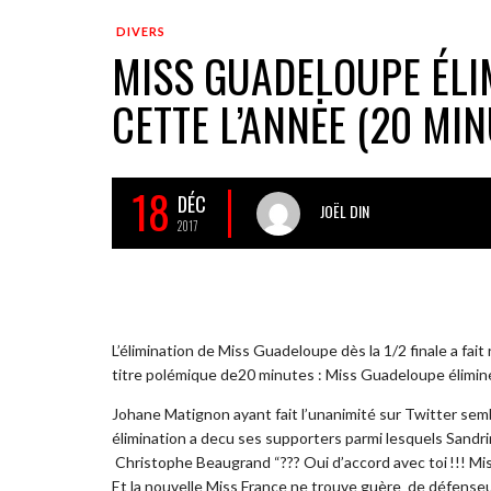
DIVERS
MISS GUADELOUPE ÉLIM
CETTE L’ANNĖE (20 MIN
18
DÉC
JOËL DIN
2017
L’élimi­na­tion de Miss Guade­loupe dès la 1/2 finale a f
titre polémique de20 minutes : Miss Guadeloupe éliminé
Johane Matignon ayant fait l’una­ni­mité sur Twit­ter sem
élimination a decu ses supporters parmi lesquels Sandrin
Chris­tophe Beau­grand “??? Oui d’ac­cord avec toi !!! Mi
Et la nouvelle Miss France ne trouve guère de défense