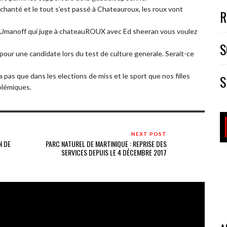
 chanté et le tout s’est passé à Chateauroux, les roux vont
R
OUmanoff qui juge à chateauROUX avec Ed sheeran vous voulez
S
t pour une candidate lors du test de culture generale. Serait-ce
a pas que dans les elections de miss et le sport que nos filles
S
olémiques.
NEXT POST
N DE
PARC NATUREL DE MARTINIQUE : REPRISE DES
SERVICES DEPUIS LE 4 DÉCEMBRE 2017