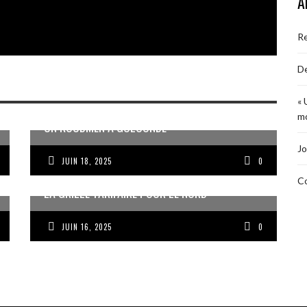
A
R
De
« 
mo
UN KOUDMEN À GOLCONDE
Jo
JUIN 18, 2025
0
Co
LA GRILLE TARIFAIRE POUR LE NORD
JUIN 16, 2025
0