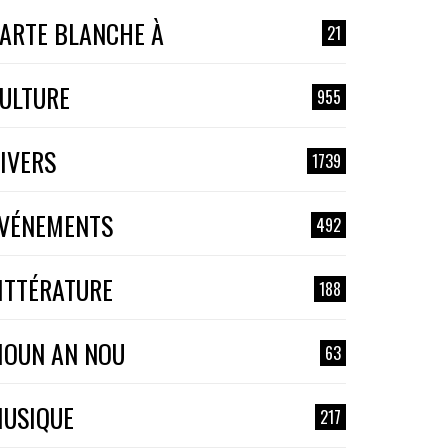
ARTE BLANCHE À
21
ULTURE
955
IVERS
1739
VÉNEMENTS
492
ITTÉRATURE
188
OUN AN NOU
63
USIQUE
217