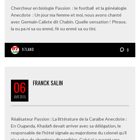
Chercheur en biologie Passion : le football et la généalogie
Anecdote : Un jour ma femme et moi, nous avons chanté
avec Germain Calixte dit Chabin. Quelle sensation ! Phrase.
la ou pa ni sa ou enmé, fè ou enmé sa ou tini.
97LAND
0
06
FRANCK SALIN
AVR
2015
Réalisateur Passion : La littérature de la Caraïbe Anecdote :
En Ouganda, Khadafi devait arriver avec sa délégation, le
responsable de l’hôtel signale au majordome du colonel qu’il
n’y a plus de chambres disponibles. Celui-ci a ouvert une