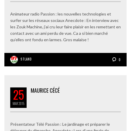
Animateur radio Passion : les nouvelles technologies et
surfer sur les réseaux sociaux Anecdote : En interview avec
les Zouk Machine, j’ai cru leur faire plaisir en les remettant en
contact avec un ami perdu de vue. Ca a si bien marché
qu’elles ont fondu en larmes. Gros malaise !
97LAND
0
25
MAURICE CÉCÉ
MAR
2015
Présentateur Télé Passion : Le jardinage et préparer le
déjeuner du dimanche. Anecdote : Lors d’une finale de