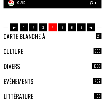
97LAND
0
1
2
3
4
5
6
7
CARTE BLANCHE À
21
CULTURE
955
DIVERS
1739
EVÉNEMENTS
492
LITTÉRATURE
188