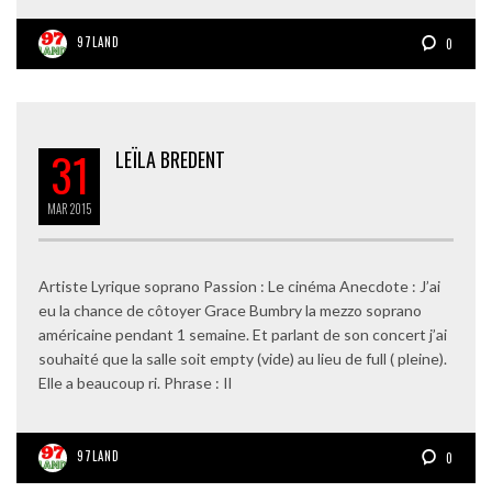
97LAND
0
31
LEÏLA BREDENT
MAR
2015
Artiste Lyrique soprano Passion : Le cinéma Anecdote : J’ai
eu la chance de côtoyer Grace Bumbry la mezzo soprano
américaine pendant 1 semaine. Et parlant de son concert j’ai
souhaité que la salle soit empty (vide) au lieu de full ( pleine).
Elle a beaucoup ri. Phrase : Il
97LAND
0