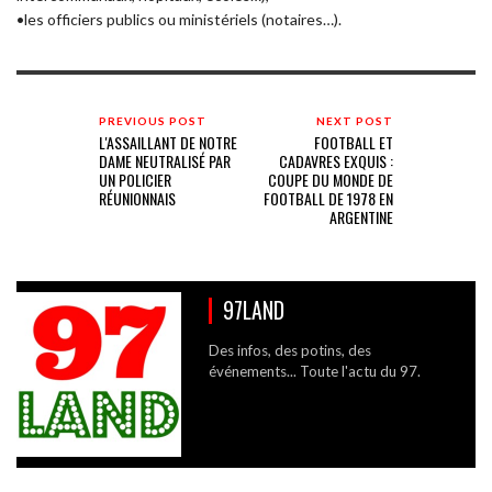
•les officiers publics ou ministériels (notaires…).
PREVIOUS POST
NEXT POST
L'ASSAILLANT DE NOTRE
FOOTBALL ET
DAME NEUTRALISÉ PAR
CADAVRES EXQUIS :
UN POLICIER
COUPE DU MONDE DE
RÉUNIONNAIS
FOOTBALL DE 1978 EN
ARGENTINE
97LAND
Des infos, des potins, des
événements... Toute l'actu du 97.