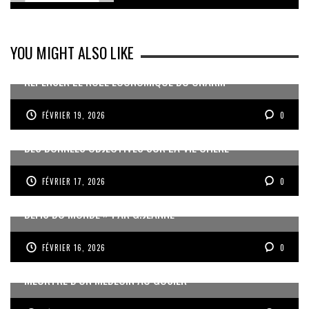
YOU MIGHT ALSO LIKE
REPENSER LE RÔLE ÉCONOMIQUE DU CNARM
FÉVRIER 19, 2026
0
DES DONNÉES OBJECTIVES SUR LA VIE CHÈRE
FÉVRIER 17, 2026
0
« UN GOSIER FIER, FORT ET RESPONSABLE FACE AUX
DÉFIS DU MONDE » PAR G.JEANNE
FÉVRIER 16, 2026
0
MEURTRE D’UN MÉDECIN AU GOSIER