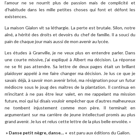
l’amour ne se nourrit plus de passion mais de complicité et
d’habitude dans les mille petites choses qui font et défont les
existences.
La maison Gialon vit sa léthargie. La perte est brutale. Silon, notre
aîné, a hérité des droits et devoirs du chef de famille. Il a souci du
pain de chaque jour mais aussi de mon avenir au lycée.
Les études à Granville, je ne veux plus en entendre parler. Dans
une courte missive, j’ai expliqué à Albert ma décision. La réponse
ne se fit pas attendre. Sa lettre de deux pages était un brillant
plaidoyer appelé à me faire changer ma décision. Je lus ce que je
savais déjà, à savoir mon avenir brisé, ma résignation pour un futur
médiocre sous le joug des maîtres de la plantation. Il continua en
m’incitant à ne pas être leur valet, en me rappelant ma mission
future, moi qui lui disais vouloir empêcher que d’autres malheureux
ne tombent injustement comme mon père. Il terminait en
argumentant sur ma carrière de jeune intellectuel promis au plus
grand avenir. Je lus et relus cette lettre de la plus belle envolée. »
» Danse petit nègre, danse… «
est paru aux éditions du Galion.