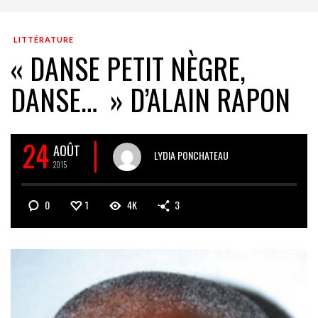
LITTÉRATURE
« DANSE PETIT NÈGRE,
DANSE… » D’ALAIN RAPON
24
AOÛT
LYDIA PONCHATEAU
2015
0
1
4K
3