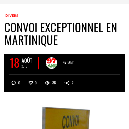
DIVERS
CONVOI EXCEPTIONNEL EN
MARTINIQUE
18
AOÛT
97LAND
2016
0
0
3K
2