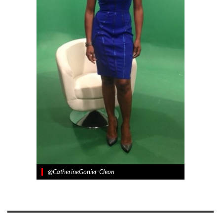
@CatherineGonier-Cleon