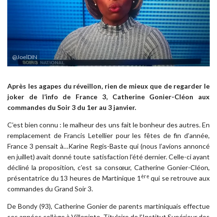
@JoelDIN
Après les agapes du réveillon, rien de mieux que de regarder le
joker de l’info de France 3, Catherine Gonier-Cléon aux
commandes du Soir 3 du 1er au 3 janvier.
C’est bien connu : le malheur des uns fait le bonheur des autres. En
remplacement de Francis Letellier pour les fêtes de fin d’année,
France 3 pensait à…Karine Regis-Baste qui (nous l’avions annoncé
en juillet) avait donné toute satisfaction l’été dernier. Celle-ci ayant
décliné la proposition, c’est sa consœur, Catherine Gonier-Cléon,
ère
présentatrice du 13 heures de Martinique 1
qui se retrouve aux
commandes du Grand Soir 3.
De Bondy (93), Catherine Gonier de parents martiniquais effectue
ses années collège à Villepinte. Titulaire de l’Institut Supérieur des