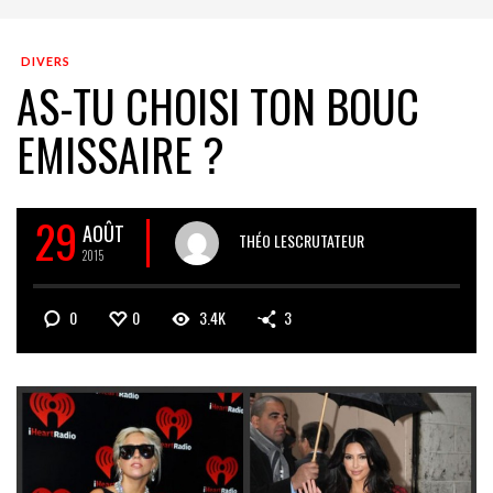
DIVERS
AS-TU CHOISI TON BOUC
EMISSAIRE ?
29
AOÛT
THÉO LESCRUTATEUR
2015
0
0
3.4K
3