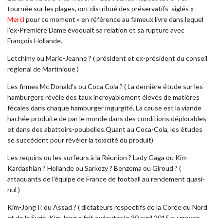
tournée sur les plages, ont distribué des préservatifs siglés «
Merci
pour ce moment » en référence au fameux livre dans lequel
l’ex-Première Dame évoquait sa relation et sa rupture avec
François Hollande.
Letchimy ou Marie-Jeanne ? ( président et ex-président du conseil
régional de Martinique )
Les firmes Mc Donald’s ou Coca Cola ? ( La dernière étude sur les
hamburgers révèle des taux incroyablement élevés de matières
fécales dans chaque hamburger ingurgité. La cause est la viande
hachée produite de par le monde dans des conditions déplorables
et dans des abattoirs-poubelles.Quant au Coca-Cola, les études
se succèdent pour révéler la toxicité du produit)
Les requins ou les surfeurs à la Réunion ? Lady Gaga ou Kim
Kardashian ? Hollande ou Sarkozy ? Benzema ou Giroud ? (
attaquants de l’équipe de France de football au rendement quasi-
nul )
Kim-Jong II ou Assad ? ( dictateurs respectifs de la Corée du Nord
et de la Syrie. Kim Jong a fait exécuter le 30 avril 2015 au moyen