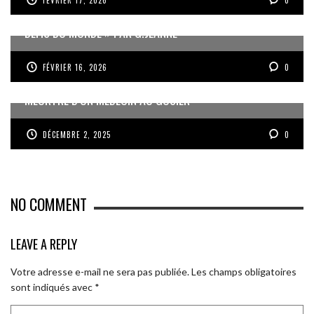
FÉVRIER 17, 2026
0
« UN GOSIER FIER, FORT ET RESPONSABLE FACE AUX
DÉFIS DU MONDE » PAR G.JEANNE
FÉVRIER 16, 2026
0
MEURTRE D’UN MÉDECIN AU GOSIER
DÉCEMBRE 2, 2025
0
NO COMMENT
LEAVE A REPLY
Votre adresse e-mail ne sera pas publiée.
Les champs obligatoires
sont indiqués avec
*